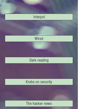
Interpol
Wired
Dark reading
Krebs on security
The hacker news