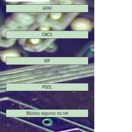
APAV
CNCS
MP
PGDL
Miúdos seguros na net