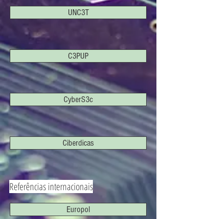
UNC3T
C3PUP
CyberS3c
Ciberdicas
Referências internacionais
Europol