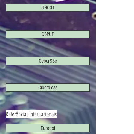
UNC3T
C3PUP
CyberS3c
Ciberdicas
Referências internacionais
Europol