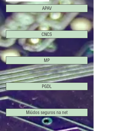
APAV
CNCS
MP
PGDL
Miúdos seguros na net