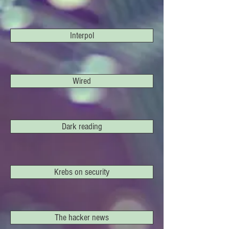
Interpol
Wired
Dark reading
Krebs on security
The hacker news