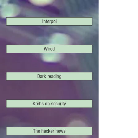
Interpol
Wired
Dark reading
Krebs on security
The hacker news