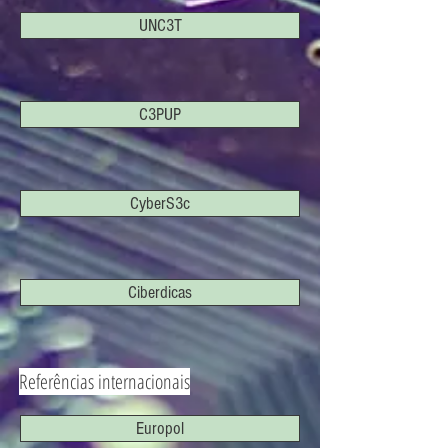
UNC3T
C3PUP
CyberS3c
Ciberdicas
Referências internacionais
Europol