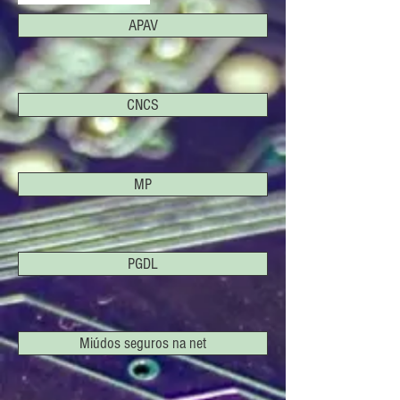
APAV
CNCS
MP
PGDL
Miúdos seguros na net