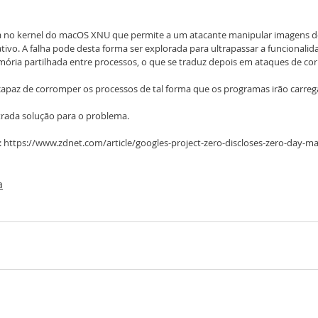
a no kernel do macOS XNU que permite a um atacante manipular imagens d
tivo. A falha pode desta forma ser explorada para ultrapassar a funcionalid
ria partilhada entre processos, o que se traduz depois em ataques de co
 capaz de corromper os processos de tal forma que os programas irão carreg
trada solução para o problema.
: https://www.zdnet.com/article/googles-project-zero-discloses-zero-day-ma
a