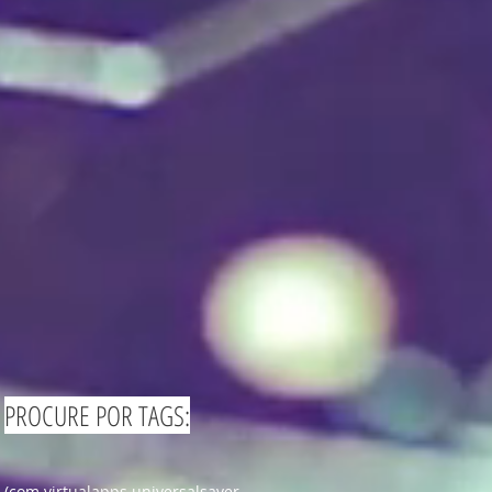
PROCURE POR TAGS:
(com.virtualapps.universalsaver