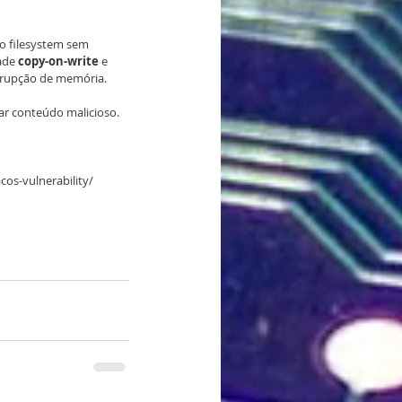
o filesystem sem 
ade 
copy-on-write
 e 
rrupção de memória.
ar conteúdo malicioso.
cos-vulnerability/