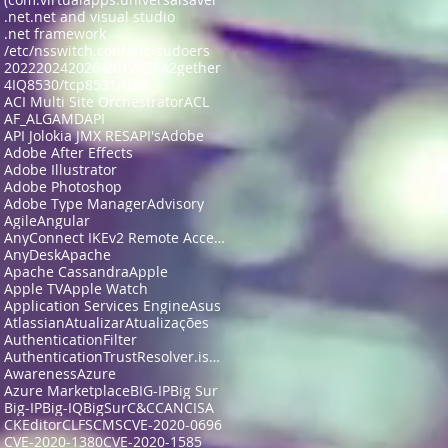
.net
.net and visual studio
.net framework
/etc/nsswitch.conf
/etc/sudoers
2022
2024
2026-26127
2FA
2gether
4IQ
8530/tcp
8531/tcp
ACI Multi Site Orchestrator
ACL
AF_ALG
AMD
API
API Jolokia JMX RES
API's
Adobe
Adobe After Effects
Adobe Illustrator
Adobe Photoshop
Adobe Type Manager
Advisory
Agile
Angular
AnyConnect IKEv2 Remote Access
AnyDesk
Apache
Apache Cassandra
Apple
Apple TV
Apple Watch
Application Services Engine
Asus
Atlassian
Atualizar
Atualizações
AuthenticationFilter
AuthenticationTrustResolver.isFullyAuthenticated
Awareness
Azure
Azure Marketplace
BIG-IP
Big Sur
Big-IP
Big-IQ
BigSur
C&C
CAN
CISA
CKEditor
CLFS
CMS
CVE-2020-0696
CVE-2020-1380
CVE-2020-1585