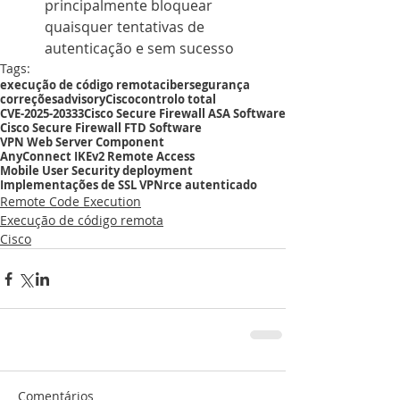
principalmente bloquear 
quaisquer tentativas de 
autenticação e sem sucesso
Tags:
execução de código remota
cibersegurança
correções
advisory
Cisco
controlo total
CVE-2025-20333
Cisco Secure Firewall ASA Software
Cisco Secure Firewall FTD Software
VPN Web Server Component
AnyConnect IKEv2 Remote Access
Mobile User Security deployment
Implementações de SSL VPN
rce autenticado
Remote Code Execution
Execução de código remota
Cisco
Comentários