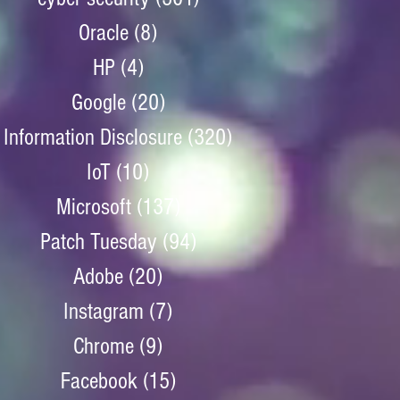
Oracle
(8)
8 posts
HP
(4)
4 posts
Google
(20)
20 posts
Information Disclosure
(320)
320 posts
IoT
(10)
10 posts
Microsoft
(137)
137 posts
Patch Tuesday
(94)
94 posts
Adobe
(20)
20 posts
Instagram
(7)
7 posts
Chrome
(9)
9 posts
Facebook
(15)
15 posts