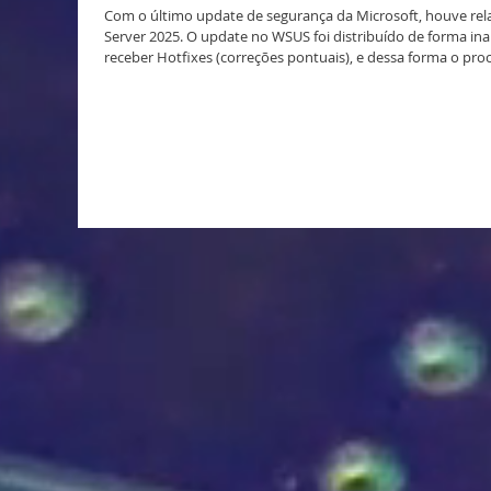
Com o último update de segurança da Microsoft, houve rel
Server 2025. O update no WSUS foi distribuído de forma i
receber Hotfixes (correções pontuais), e dessa forma o pro
queria suave acabou por causar mais problemas. Sistemas 
hotpatch Estas máquinas com o update incorreto serão rem