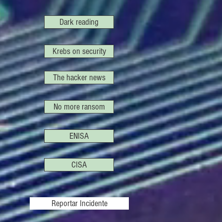
Dark reading
Krebs on security
The hacker news
No more ransom
ENISA
CISA
Reportar Incidente