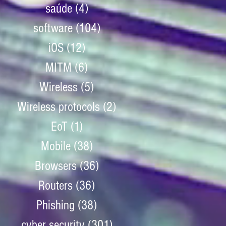
saúde
(4)
4 posts
software
(104)
104 posts
iOS
(12)
12 posts
MITM
(6)
6 posts
Wireless
(5)
5 posts
Wireless protocols
(2)
2 posts
EoT
(1)
1 post
Mobile
(38)
38 posts
Browsers
(36)
36 posts
Routers
(36)
36 posts
Phishing
(38)
38 posts
cyber security
(301)
301 posts