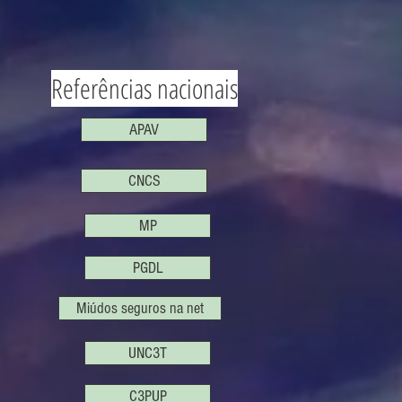
Referências nacionais
APAV
CNCS
MP
PGDL
Miúdos seguros na net
UNC3T
C3PUP