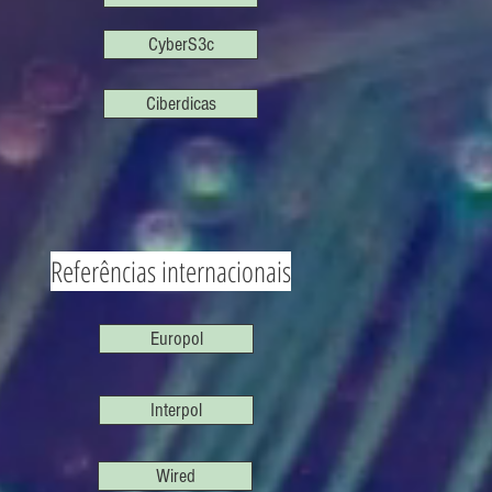
CyberS3c
Ciberdicas
Referências internacionais
Europol
Interpol
Wired