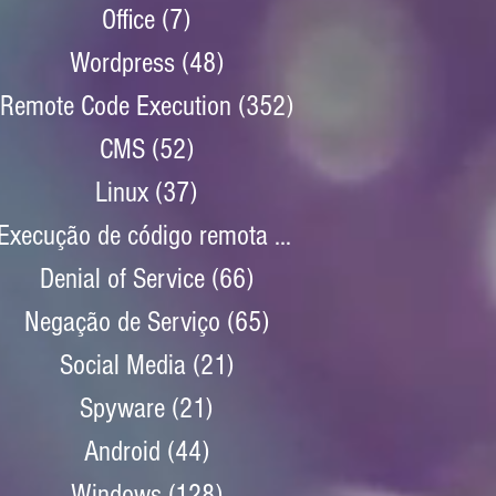
Office
(7)
7 posts
Wordpress
(48)
48 posts
Remote Code Execution
(352)
352 posts
CMS
(52)
52 posts
Linux
(37)
37 posts
Execução de código remota
(352)
352 posts
Denial of Service
(66)
66 posts
Negação de Serviço
(65)
65 posts
Social Media
(21)
21 posts
Spyware
(21)
21 posts
Android
(44)
44 posts
Windows
(128)
128 posts