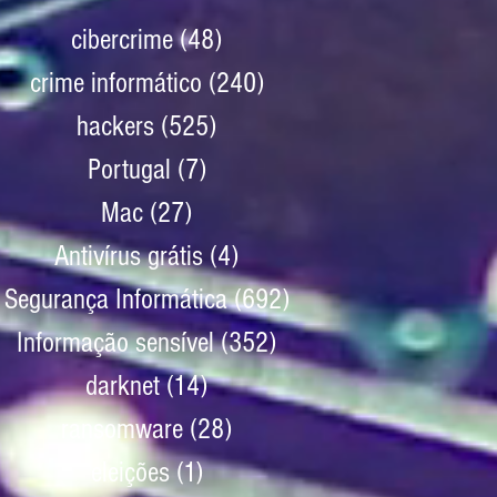
cibercrime
(48)
48 posts
crime informático
(240)
240 posts
hackers
(525)
525 posts
Portugal
(7)
7 posts
Mac
(27)
27 posts
Antivírus grátis
(4)
4 posts
Segurança Informática
(692)
692 posts
Informação sensível
(352)
352 posts
darknet
(14)
14 posts
ransomware
(28)
28 posts
eleições
(1)
1 post