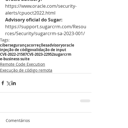
https://www.oracle.com/security-
alerts/cpuoct2022.html 
Advisory oficial do Sugar:
https://support.sugarcrm.com/Resou
rces/Security/sugarcrm-sa-2023-001/
Tags:
cibersegurança
correções
advisory
oracle
injeção de código
validação de input
CVE-2022-21587
CVE-2023-22952
sugarcrm
e-business suite
Remote Code Execution
Execução de código remota
Comentários