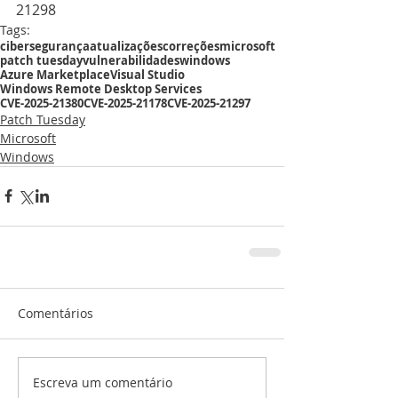
21298
Tags:
cibersegurança
atualizações
correções
microsoft
patch tuesday
vulnerabilidades
windows
Azure Marketplace
Visual Studio
Windows Remote Desktop Services
CVE-2025-21380
CVE-2025-21178
CVE-2025-21297
Patch Tuesday
Microsoft
Windows
Comentários
Escreva um comentário