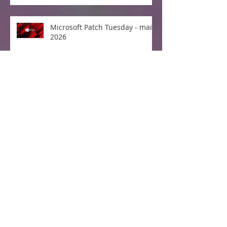
Microsoft Patch Tuesday - maio
2026
Divulgada e explorada falha no
Linux Kernel "Copy Fail"
Vulnerabilidade crítica no
protocolo MCP da Anthropic
expõe milhões de sistemas
CVE-2026-2449 —
Vulnerabilidade Crítica no
upKeeper Instant Privilege