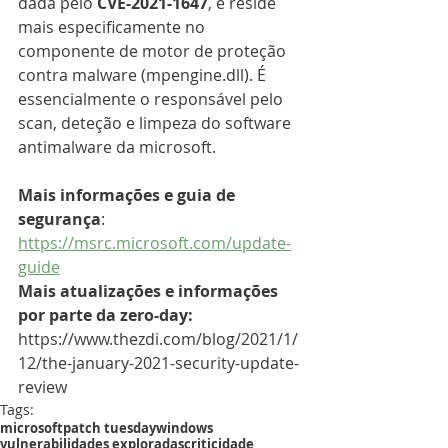
dada pelo 
CVE-2021-1647
, e reside 
mais especificamente no 
componente de motor de proteção 
contra malware (mpengine.dll). É 
essencialmente o responsável pelo 
scan, deteção e limpeza do software 
antimalware da microsoft.
Mais informações e guia de 
segurança
: 
https://msrc.microsoft.com/update-
guide
Mais atualizações e informações 
por parte da zero-day:
https://www.thezdi.com/blog/2021/1/
12/the-january-2021-security-update-
review
Tags:
microsoft
patch tuesday
windows
vulnerabilidades exploradas
criticidade