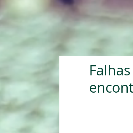
Falhas 
encont