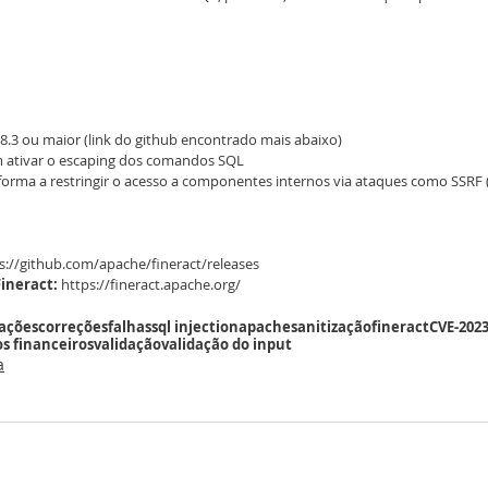
1.8.3 ou maior (link do github encontrado mais abaixo)
m ativar o escaping dos comandos SQL
forma a restringir o acesso a componentes internos via ataques como SSRF 
ps://github.com/apache/fineract/releases 
Fineract:
 https://fineract.apache.org/
zações
correções
falhas
sql injection
apache
sanitização
fineract
CVE-2023
os financeiros
validação
validação do input
a