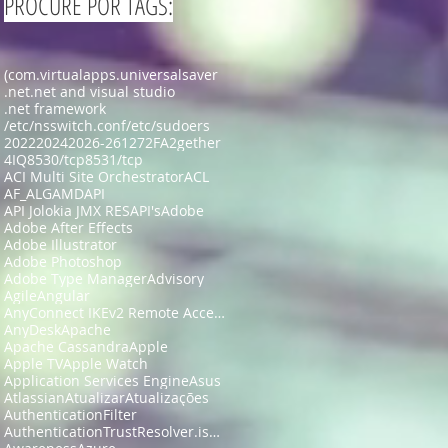
PROCURE POR TAGS:
(com.virtualapps.universalsaver
.net
.net and visual studio
.net framework
/etc/nsswitch.conf
/etc/sudoers
2022
2024
2026-26127
2FA
2gether
4IQ
8530/tcp
8531/tcp
ACI Multi Site Orchestrator
ACL
AF_ALG
AMD
API
API Jolokia JMX RES
API's
Adobe
Adobe After Effects
Adobe Illustrator
Adobe Photoshop
Adobe Type Manager
Advisory
Agile
Angular
AnyConnect IKEv2 Remote Access
AnyDesk
Apache
Apache Cassandra
Apple
Apple TV
Apple Watch
Application Services Engine
Asus
Atlassian
Atualizar
Atualizações
AuthenticationFilter
AuthenticationTrustResolver.isFullyAuthenticated