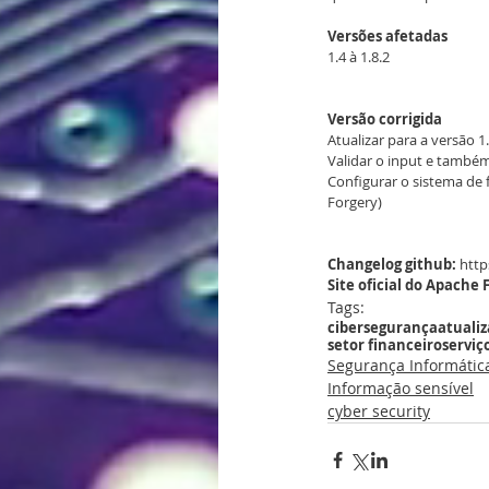
Versões afetadas
1.4 à 1.8.2
Versão corrigida
Atualizar para a versão 
Validar o input e també
Configurar o sistema de 
Forgery)
Changelog github:
 htt
Site oficial do Apache 
Tags:
cibersegurança
atuali
setor financeiro
serviç
Segurança Informátic
Informação sensível
cyber security