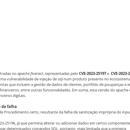
tradas no 
apache fineract
, representadas pelo 
CVE-2023-25197 
e  
CVE-2023-
a vulnerabilidade de injeção de sql num produto presente no ecossistema
ntas que incluem a gestão de dados de clientes, portfólio de poupanças e 
s financeiros, entre outras funcionalidades. Em suma, esta versão do apache
ceiros digitais.
 da falha
 Procedimento certo, resultante da falha de sanitização imprópria do input
23-25196, já que permitia alterar ou adicionar dados em certos component
usar determinados comandos SQL, portanto, mais limitada que a primeira.