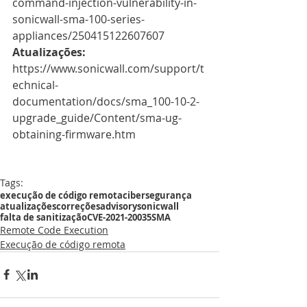
command-injection-vulnerability-in-
sonicwall-sma-100-series-
appliances/250415122607607
Atualizações:
https://www.sonicwall.com/support/t
echnical-
documentation/docs/sma_100-10-2-
upgrade_guide/Content/sma-ug-
obtaining-firmware.htm
Tags:
execução de código remota
cibersegurança
atualizações
correções
advisory
sonicwall
falta de sanitização
CVE-2021-20035
SMA
Remote Code Execution
Execução de código remota