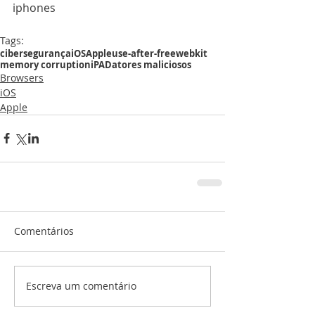
iphones
Tags:
cibersegurança
iOS
Apple
use-after-free
webkit
memory corruption
iPAD
atores maliciosos
Browsers
iOS
Apple
Comentários
Escreva um comentário