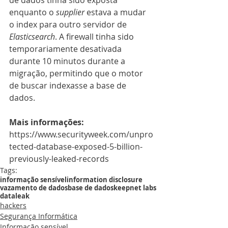
de dados tinha sido exposta 
enquanto o 
supplier
 estava a mudar 
o index para outro servidor de 
Elasticsearch
. A firewall tinha sido 
temporariamente desativada 
durante 10 minutos durante a 
migração, permitindo que o motor 
de buscar indexasse a base de 
dados.
Mais informações:
https://www.securityweek.com/unpro
tected-database-exposed-5-billion-
previously-leaked-records
Tags:
informação sensível
information disclosure
vazamento de dados
base de dados
keepnet labs
dataleak
hackers
Segurança Informática
Informação sensível