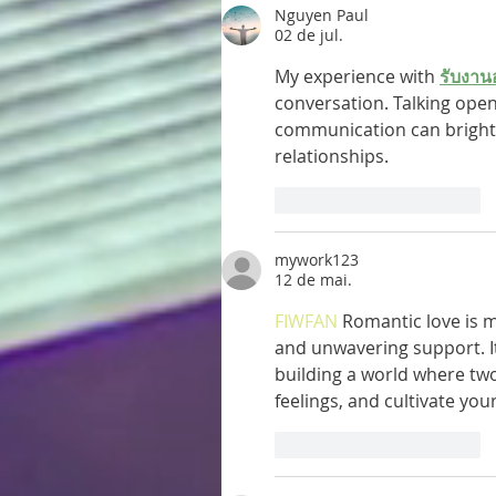
Nguyen Paul
02 de jul.
My experience with 
รับงาน
conversation. Talking ope
communication can brighte
relationships.
Curtir
Responder
mywork123
12 de mai.
FIWFAN
 Romantic love is m
and unwavering support. I
building a world where two
feelings, and cultivate you
Curtir
Responder