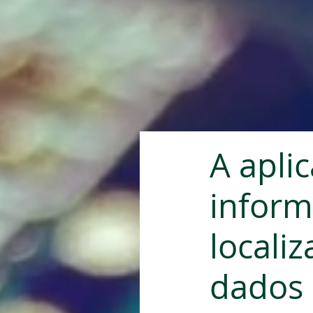
A apli
inform
locali
dados