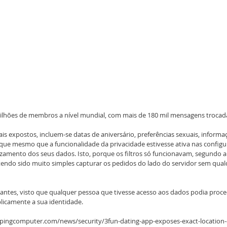
milhões de membros a nível mundial, com mais de 180 mil mensagens trocada
is expostos, incluem-se datas de aniversário, preferências sexuais, informaç
é que mesmo que a funcionalidade da privacidade estivesse ativa nas configur
mento dos seus dados. Isto, porque os filtros só funcionavam, segundo a 
 tendo sido muito simples capturar os pedidos do lado do servidor sem qualq
antes, visto que qualquer pessoa que tivesse acesso aos dados podia proc
blicamente a sua identidade.
epingcomputer.com/news/security/3fun-dating-app-exposes-exact-location-