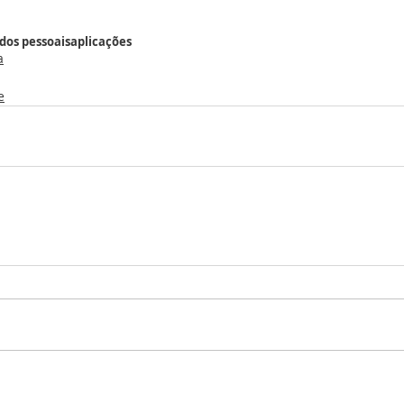
dos pessoais
aplicações
a
e