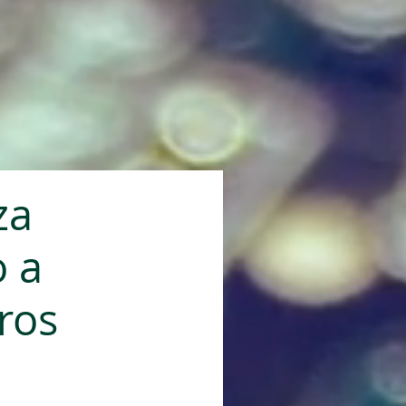
za
 a
ros