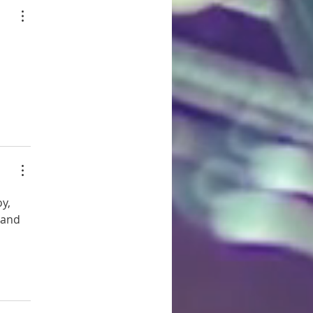
y, 
 and 