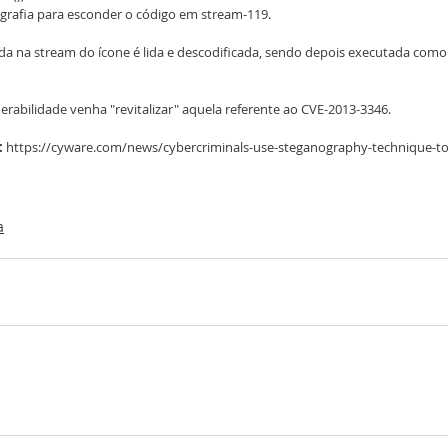
rafia para esconder o código em stream-119. 
na stream do ícone é lida e descodificada, sendo depois executada como c
nerabilidade venha "revitalizar" aquela referente ao CVE-2013-3346.
:
 https://cyware.com/news/cybercriminals-use-steganography-technique-to-
a