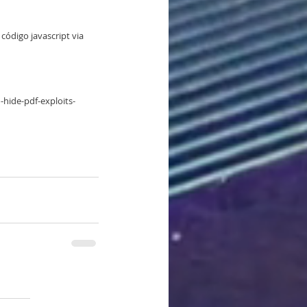
ódigo javascript via 
hide-pdf-exploits-