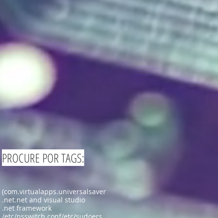
PROCURE POR TAGS:
(com.virtualapps.universalsaver
.net
.net and visual studio
.net framework
/etc/nsswitch.conf
/etc/sudoers