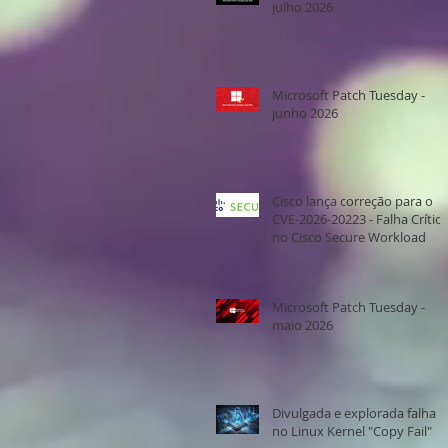
julho 2026
Microsoft Patch Tuesday -
junho 2026
Cisco lança correção para o
CVE-2026-20223 - Falha Crítica
no Cisco Secure Workload
Microsoft Patch Tuesday -
maio 2026
Divulgada e explorada falha
no Linux Kernel "Copy Fail"