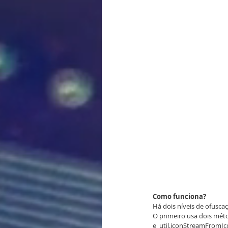
Como funciona?
Há dois níveis de ofusca
O primeiro usa dois méto
e  util.iconStreamFromIc