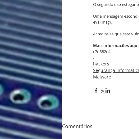
O segundo uso esteganog
Uma mensagem escondida 
eval(msg).
Acredita-se que esta vul
Mais informações aqui
c7d382e4
.
hackers
Segurança Informátic
Malware
Comentários