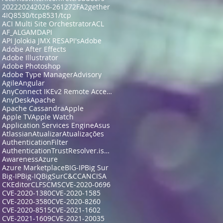
2022
2024
2026-26127
2FA
2gether
4IQ
8530/tcp
8531/tcp
ACI Multi Site Orchestrator
ACL
AF_ALG
AMD
API
API Jolokia JMX RES
API's
Adobe
Adobe After Effects
Adobe Illustrator
Adobe Photoshop
Adobe Type Manager
Advisory
Agile
Angular
AnyConnect IKEv2 Remote Access
AnyDesk
Apache
Apache Cassandra
Apple
Apple TV
Apple Watch
Application Services Engine
Asus
Atlassian
Atualizar
Atualizações
AuthenticationFilter
AuthenticationTrustResolver.isFullyAuthenticated
Awareness
Azure
Azure Marketplace
BIG-IP
Big Sur
Big-IP
Big-IQ
BigSur
C&C
CAN
CISA
CKEditor
CLFS
CMS
CVE-2020-0696
CVE-2020-1380
CVE-2020-1585
CVE-2020-3580
CVE-2020-8260
CVE-2020-8515
CVE-2021-1602
CVE-2021-1609
CVE-2021-20035