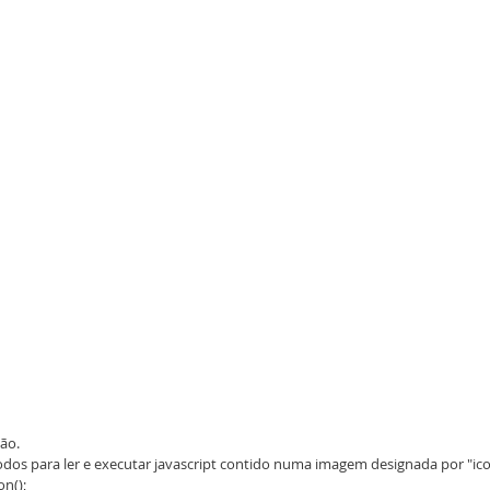
ção.
dos para ler e executar javascript contido numa imagem designada por "icon"
on();