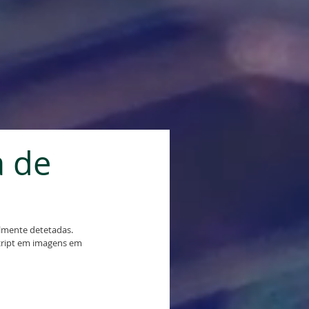
a de
lmente detetadas.
cript em imagens em 