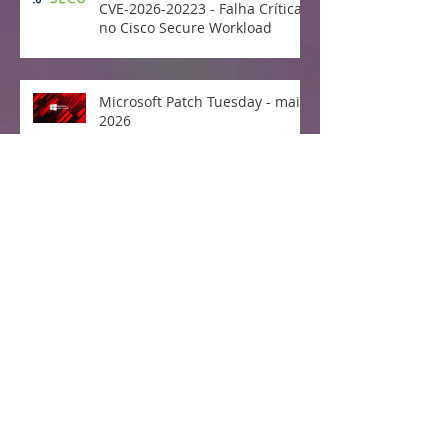
CVE-2026-20223 - Falha Crítica
no Cisco Secure Workload
Microsoft Patch Tuesday - maio
2026
Divulgada e explorada falha no
Linux Kernel "Copy Fail"
Vulnerabilidade crítica no
protocolo MCP da Anthropic
expõe milhões de sistemas
CVE-2026-2449 —