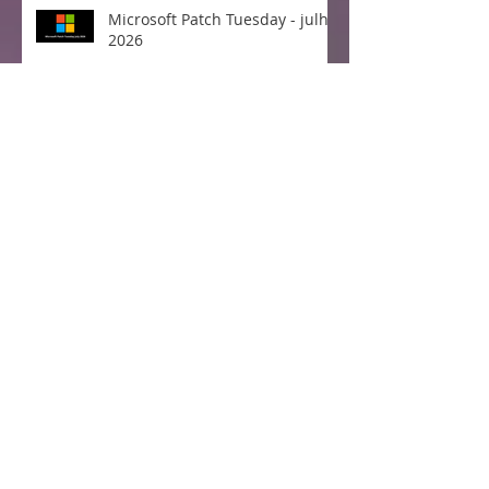
Microsoft Patch Tuesday - julho
2026
Microsoft Patch Tuesday -
junho 2026
Cisco lança correção para o
CVE-2026-20223 - Falha Crítica
no Cisco Secure Workload
Microsoft Patch Tuesday - maio
2026