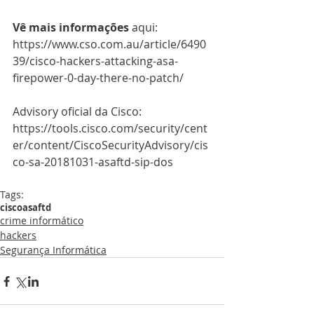
Vê mais informações 
aqui: 
https://www.cso.com.au/article/6490
39/cisco-hackers-attacking-asa-
firepower-0-day-there-no-patch/  
Advisory oficial da Cisco: 
https://tools.cisco.com/security/cent
er/content/CiscoSecurityAdvisory/cis
co-sa-20181031-asaftd-sip-dos
Tags:
cisco
asa
ftd
crime informático
hackers
Segurança Informática