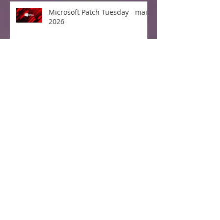
Microsoft Patch Tuesday - maio
2026
Divulgada e explorada falha no
Linux Kernel "Copy Fail"
Vulnerabilidade crítica no
protocolo MCP da Anthropic
expõe milhões de sistemas
CVE-2026-2449 —
Vulnerabilidade Crítica no
upKeeper Instant Privilege
Access