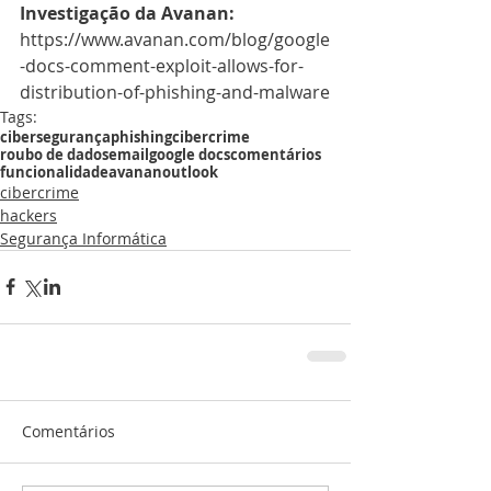
Investigação da Avanan:
https://www.avanan.com/blog/google
-docs-comment-exploit-allows-for-
distribution-of-phishing-and-malware
Tags:
cibersegurança
phishing
cibercrime
roubo de dados
email
google docs
comentários
funcionalidade
avanan
outlook
cibercrime
hackers
Segurança Informática
Comentários