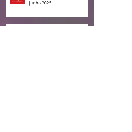
junho 2026
Cisco lança correção para o
CVE-2026-20223 - Falha Crítica
no Cisco Secure Workload
Microsoft Patch Tuesday - maio
2026
Divulgada e explorada falha no
Linux Kernel "Copy Fail"
Vulnerabilidade crítica no