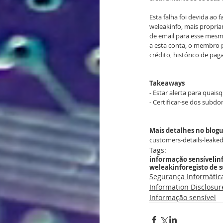
Esta falha foi devida a
weleakinfo, mais propria
de email para esse mesm
a esta conta, o membro p
crédito, histórico de pa
Takeaways
- Estar alerta para quai
- Certificar-se dos subdo
Mais detalhes no blogu
customers-details-leaked
Tags:
informação sensível
in
weleakinfo
registo de 
Segurança Informátic
Information Disclosur
Informação sensível