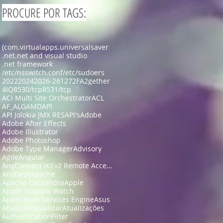
PROCURE POR TAGS:
(com.virtualapps.universalsaver
.net
.net and visual studio
.net framework
/etc/nsswitch.conf
/etc/sudoers
2022
2024
2026-26127
2FA
2gether
4IQ
8530/tcp
8531/tcp
ACI Multi Site Orchestrator
ACL
AF_ALG
AMD
API
API Jolokia JMX RES
API's
Adobe
Adobe After Effects
Adobe Illustrator
Adobe Photoshop
Adobe Type Manager
Advisory
Agile
Angular
AnyConnect IKEv2 Remote Access
AnyDesk
Apache
Apache Cassandra
Apple
Apple TV
Apple Watch
Application Services Engine
Asus
Atlassian
Atualizar
Atualizações
AuthenticationFilter