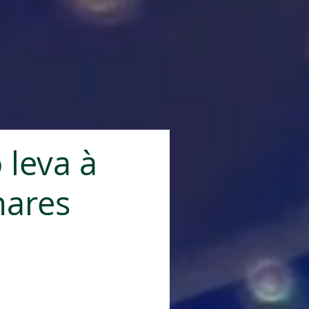
 leva à
hares