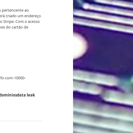
s pertencente ao 
erá criado um endereço 
o Stripe. Com o acesso 
hes do cartão de 
nfo-com-10000-
domínios
data leak