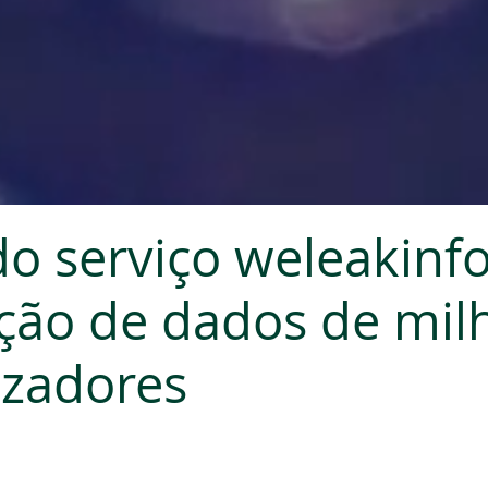
do serviço weleakinfo
ção de dados de mil
lizadores