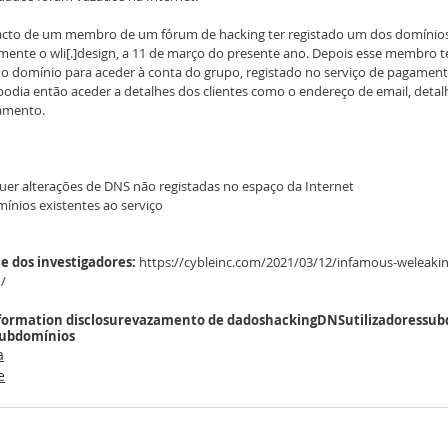
o facto de um membro de um fórum de hacking ter registado um dos domínio
mente o wli[.]design, a 11 de março do presente ano. Depois esse membro t
o domínio para aceder à conta do grupo, registado no serviço de pagament
odia então aceder a detalhes dos clientes como o endereço de email, detal
gamento.
squer alterações de DNS não registadas no espaço da Internet
mínios existentes ao serviço
e dos investigadores:
 https://cybleinc.com/2021/03/12/infamous-weleaki
/
formation disclosure
vazamento de dados
hacking
DNS
utilizadores
sub
subdomínios
a
e