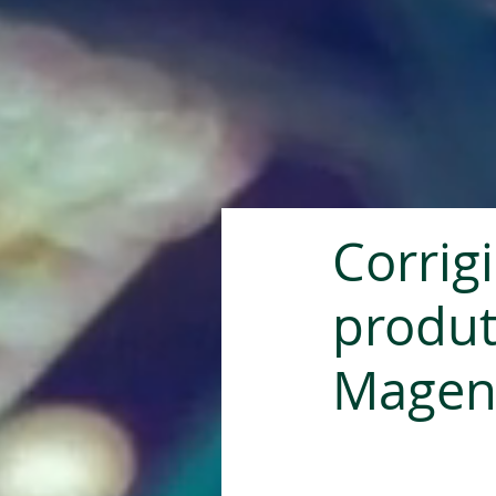
Corrigi
produt
Magen