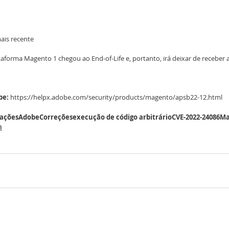
mais recente
aforma Magento 1 chegou ao End-of-Life e, portanto, irá deixar de receber a
be:
 https://helpx.adobe.com/security/products/magento/apsb22-12.html
zações
Adobe
Correções
execução de código arbitrário
CVE-2022-24086
Ma
a