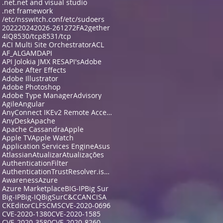
.net
.net and visual studio
.net framework
/etc/nsswitch.conf
/etc/sudoers
2022
2024
2026-26127
2FA
2gether
4IQ
8530/tcp
8531/tcp
ACI Multi Site Orchestrator
ACL
AF_ALG
AMD
API
API Jolokia JMX RES
API's
Adobe
Adobe After Effects
Adobe Illustrator
Adobe Photoshop
Adobe Type Manager
Advisory
Agile
Angular
AnyConnect IKEv2 Remote Access
AnyDesk
Apache
Apache Cassandra
Apple
Apple TV
Apple Watch
Application Services Engine
Asus
Atlassian
Atualizar
Atualizações
AuthenticationFilter
AuthenticationTrustResolver.isFullyAuthenticated
Awareness
Azure
Azure Marketplace
BIG-IP
Big Sur
Big-IP
Big-IQ
BigSur
C&C
CAN
CISA
CKEditor
CLFS
CMS
CVE-2020-0696
CVE-2020-1380
CVE-2020-1585
CVE-2020-3580
CVE-2020-8260