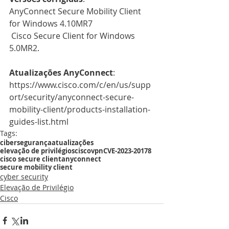
AnyConnect Secure Mobility Client 
for Windows 4.10MR7
 Cisco Secure Client for Windows 
5.0MR2.
Atualizações AnyConnect
: 
https://www.cisco.com/c/en/us/supp
ort/security/anyconnect-secure-
mobility-client/products-installation-
guides-list.html
Tags:
cibersegurança
atualizações
elevação de privilégios
cisco
vpn
CVE-2023-20178
cisco secure client
anyconnect
secure mobility client
cyber security
Elevação de Privilégio
Cisco