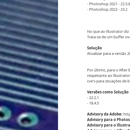
- Photoshop 2021 - 22.5.
- Photoshop 2022 - 23.2
No que ao Illustrator diz
Trata-se de um buffer ove
Solução
Atualizar para a versão 2
Por último, para o After 
respeitante ao Illustrato
cve's para situações de b
Versões como Solução
- 22.2.1
- 18.4.5
Advisory da Adobe:
htt
Advisory para o Photo
Advisory para o Illustr