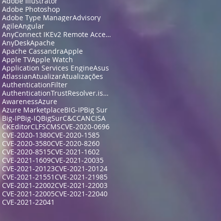
Adobe Illustrator
Adobe Photoshop
Adobe Type Manager
Advisory
Agile
Angular
AnyConnect IKEv2 Remote Access
AnyDesk
Apache
Apache Cassandra
Apple
Apple TV
Apple Watch
Application Services Engine
Asus
Atlassian
Atualizar
Atualizações
AuthenticationFilter
AuthenticationTrustResolver.isFullyAuthenticated
Awareness
Azure
Azure Marketplace
BIG-IP
Big Sur
Big-IP
Big-IQ
BigSur
C&C
CAN
CISA
CKEditor
CLFS
CMS
CVE-2020-0696
CVE-2020-1380
CVE-2020-1585
CVE-2020-3580
CVE-2020-8260
CVE-2020-8515
CVE-2021-1602
CVE-2021-1609
CVE-2021-20035
CVE-2021-20123
CVE-2021-20124
CVE-2021-21551
CVE-2021-21985
CVE-2021-22002
CVE-2021-22003
CVE-2021-22005
CVE-2021-22040
CVE-2021-22041