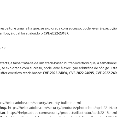
6
 respeito, é uma falha que, se explorada com sucesso, pode levar à execução 
rflow, à qual foi atribuído o 
CVE-2022-23187
.
6.1.0
Effects, a falha trata-se de um stack-based buffer-overflow que, à semelhanç
r, se explorada com sucesso, pode levar à execução arbitrária de código. Est
uffer overflow stack-based: 
CVE-2022-24094, CVE-2022-24095, CVE-2022-240
ps://helpx.adobe.com/security/security-bulletin.html 
shop:
 https://helpx.adobe.com/security/products/photoshop/apsb22-14.ht
ator:
 https://helpx.adobe.com/security/products/illustrator/apsb22-15.html