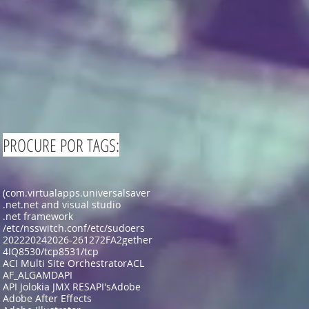
PROCURE POR TAGS:
(com.virtualapps.universalsaver
.net
.net and visual studio
.net framework
/etc/nsswitch.conf
/etc/sudoers
2022
2024
2026-26127
2FA
2gether
4IQ
8530/tcp
8531/tcp
ACI Multi Site Orchestrator
ACL
AF_ALG
AMD
API
API Jolokia JMX RES
API's
Adobe
Adobe After Effects