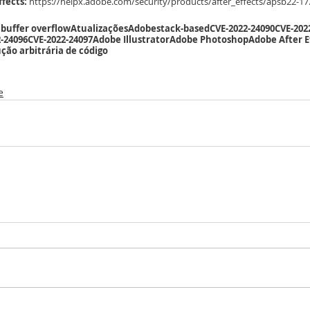
ffects:
 https://helpx.adobe.com/security/products/after_effects/apsb22-17
e
buffer overflow
Atualizações
Adobe
stack-based
CVE-2022-24090
CVE-202
-24096
CVE-2022-24097
Adobe Illustrator
Adobe Photoshop
Adobe After E
ção arbitrária de código
e