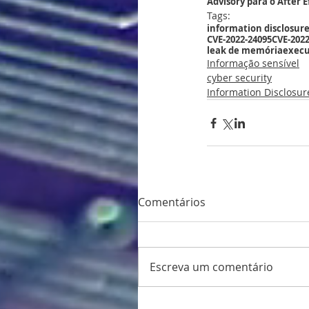
Advisory para o After E
Tags:
information disclosur
CVE-2022-24095
CVE-2022
leak de memória
execu
Informação sensível
cyber security
Information Disclosur
Comentários
Escreva um comentário