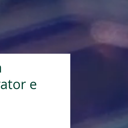
a
rator e