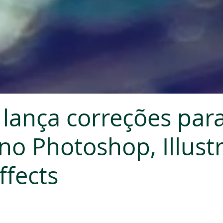
lança correções par
 no Photoshop, Illust
ffects