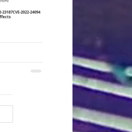
.html
2-23187
CVE-2022-24094
ffects