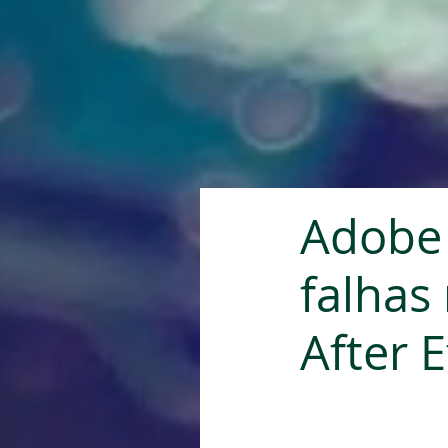
Adobe 
falhas
After E