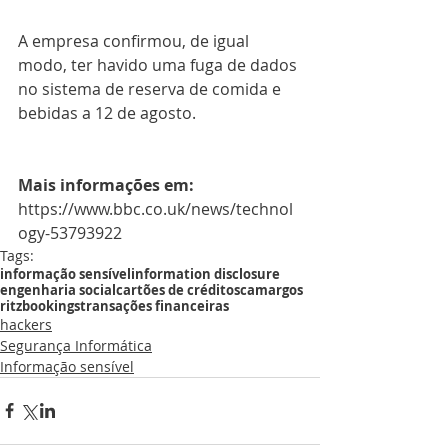
A empresa confirmou, de igual 
modo, ter havido uma fuga de dados 
no sistema de reserva de comida e 
bebidas a 12 de agosto.
Mais informações em:
https://www.bbc.co.uk/news/technol
ogy-53793922
Tags:
informação sensível
information disclosure
engenharia social
cartões de crédito
scam
argos
ritz
bookings
transações financeiras
hackers
Segurança Informática
Informação sensível