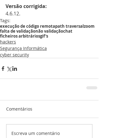
Versão corrigida:
4.6.12.
Tags:
execução de código remota
path traversal
zoom
falta de validação
não validação
chat
ficheiros arbitrários
gif's
hackers
Segurança Informática
cyber security
Comentários
Escreva um comentário