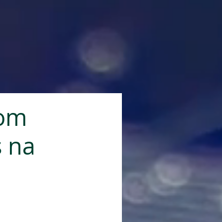
com
 na