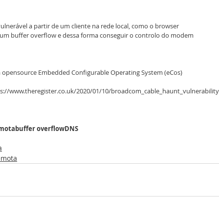
ulnerável a partir de um cliente na rede local, como o browser
m um buffer overflow e dessa forma conseguir o controlo do modem
 opensource Embedded Configurable Operating System (eCos)
ps://www.theregister.co.uk/2020/01/10/broadcom_cable_haunt_vulnerability
emota
buffer overflow
DNS
a
emota