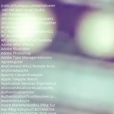
(com.virtualapps.universalsaver
.net
.net and visual studio
.net framework
/etc/nsswitch.conf
/etc/sudoers
2022
2024
2026-26127
2FA
2gether
4IQ
8530/tcp
8531/tcp
ACI Multi Site Orchestrator
ACL
AF_ALG
AMD
API
API Jolokia JMX RES
API's
Adobe
Adobe After Effects
Adobe Illustrator
Adobe Photoshop
Adobe Type Manager
Advisory
Agile
Angular
AnyConnect IKEv2 Remote Access
AnyDesk
Apache
Apache Cassandra
Apple
Apple TV
Apple Watch
Application Services Engine
Asus
Atlassian
Atualizar
Atualizações
AuthenticationFilter
AuthenticationTrustResolver.isFullyAuthenticated
Awareness
Azure
Azure Marketplace
BIG-IP
Big Sur
Big-IP
Big-IQ
BigSur
C&C
CAN
CISA
CKEditor
CLFS
CMS
CVE-2020-0696