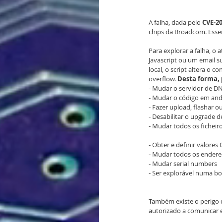
A falha, dada pelo 
CVE-2
chips da Broadcom. Esse
Para explorar a falha, o
Javascript ou um email 
local, o script altera o
overflow. 
Desta forma, 
- Mudar o servidor de D
- Mudar o código em an
- Fazer upload, flashar 
- Desabilitar o upgrade 
- Mudar todos os ficheiro
- Obter e definir valore
- Mudar todos os ender
- Mudar serial numbers
- Ser explorável numa b
Também existe o perigo 
autorizado a comunicar e 