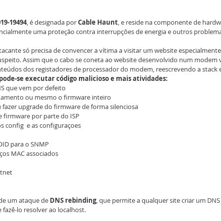
019-19494
, é designada por 
Cable Haunt
, e reside na componente de hardw
ncialmente uma proteção contra interrupções de energia e outros problemas
 atacante só precisa de convencer a vítima a visitar um website especialment
suspeito. Assim que o cabo se coneta ao website desenvolvido num modem 
 conteúdos dos registadores de processador do modem, reescrevendo a stack 
pode-se executar código malicioso e mais atividades:
NS que vem por defeito
damento ou mesmo o firmware inteiro
ou fazer upgrade do firmware de forma silenciosa
de firmware por parte do ISP
s config  e as configuraçoes
s OID para o SNMP
eços MAC associados
otnet
de um ataque de 
DNS rebinding
, que permite a qualquer site criar um DNS
fazê-lo resolver ao localhost.