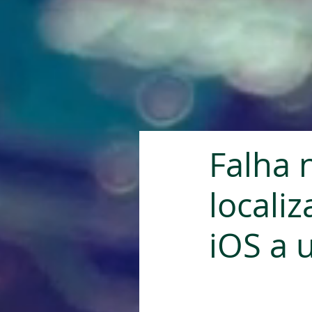
Falha 
locali
iOS a 