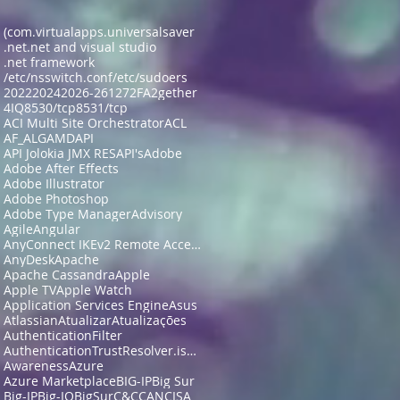
(com.virtualapps.universalsaver
.net
.net and visual studio
.net framework
/etc/nsswitch.conf
/etc/sudoers
2022
2024
2026-26127
2FA
2gether
4IQ
8530/tcp
8531/tcp
ACI Multi Site Orchestrator
ACL
AF_ALG
AMD
API
API Jolokia JMX RES
API's
Adobe
Adobe After Effects
Adobe Illustrator
Adobe Photoshop
Adobe Type Manager
Advisory
Agile
Angular
AnyConnect IKEv2 Remote Access
AnyDesk
Apache
Apache Cassandra
Apple
Apple TV
Apple Watch
Application Services Engine
Asus
Atlassian
Atualizar
Atualizações
AuthenticationFilter
AuthenticationTrustResolver.isFullyAuthenticated
Awareness
Azure
Azure Marketplace
BIG-IP
Big Sur
Big-IP
Big-IQ
BigSur
C&C
CAN
CISA