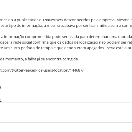
rnecido a publicitários ou 
advertisers
 desconhecidos pela empresa. Mesmo qu
 este tipo de informação, a mesma acabava por ser transmitida sem o conhe
r, a informação comprometida pode ser usada para determinar uma morad
os; a rede social confirma que os dados de localização não podiam ser re
te um curto período de tempo e que depois eram apagados - seria este o p
 de momento, a falha já se encontra corrigida.
st.com/twitter-leaked-ios-users-location/144687/
a
e