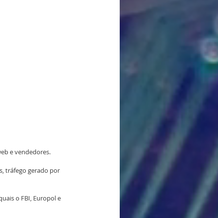
kweb e vendedores.
s, tráfego gerado por 
uais o FBI, Europol e 