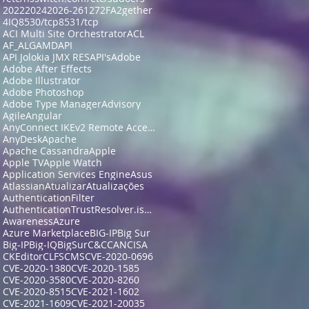
2022
2024
2026-26127
2FA
2gether
4IQ
8530/tcp
8531/tcp
ACI Multi Site Orchestrator
ACL
AF_ALG
AMD
API
API Jolokia JMX RES
API's
Adobe
Adobe After Effects
Adobe Illustrator
Adobe Photoshop
Adobe Type Manager
Advisory
Agile
Angular
AnyConnect IKEv2 Remote Access
AnyDesk
Apache
Apache Cassandra
Apple
Apple TV
Apple Watch
Application Services Engine
Asus
Atlassian
Atualizar
Atualizações
AuthenticationFilter
AuthenticationTrustResolver.isFullyAuthenticated
Awareness
Azure
Azure Marketplace
BIG-IP
Big Sur
Big-IP
Big-IQ
BigSur
C&C
CAN
CISA
CKEditor
CLFS
CMS
CVE-2020-0696
CVE-2020-1380
CVE-2020-1585
CVE-2020-3580
CVE-2020-8260
CVE-2020-8515
CVE-2021-1602
CVE-2021-1609
CVE-2021-20035