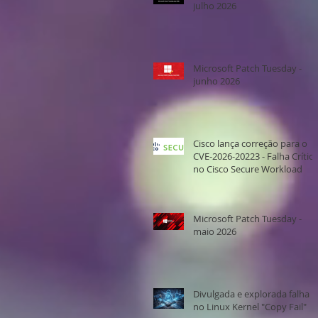
julho 2026
Microsoft Patch Tuesday -
junho 2026
Cisco lança correção para o
CVE-2026-20223 - Falha Crítica
no Cisco Secure Workload
Microsoft Patch Tuesday -
maio 2026
Divulgada e explorada falha
no Linux Kernel "Copy Fail"