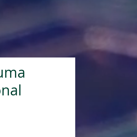
 uma
onal