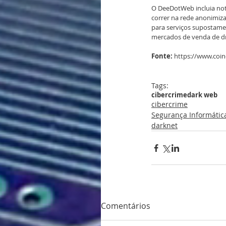
O DeeDotWeb incluia notí
correr na rede anonimiza
para serviços supostamen
mercados de venda de dro
Fonte:
 https://www.coi
Tags:
cibercrime
dark web
cibercrime
Segurança Informátic
darknet
Comentários