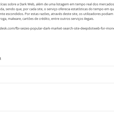
cias sobre a Dark Web, além de uma listagem em tempo real dos mercados ne
da, sendo que, por cada site, o serviço oferecia estatísticas do tempo em qu
te escondidos. Por estas razões, através deste site, os utilizadores podiam
ga, malware, cartões de crédito, entre outros serviços ilegais.
ndesk.com/fbi-seizes-popular-dark-market-search-site-deepdotweb-for-mon
a