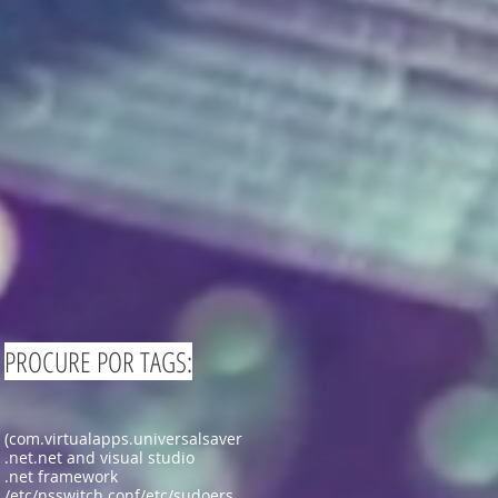
PROCURE POR TAGS:
(com.virtualapps.universalsaver
.net
.net and visual studio
.net framework
/etc/nsswitch.conf
/etc/sudoers