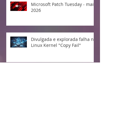
Microsoft Patch Tuesday - maio
2026
Divulgada e explorada falha no
Linux Kernel "Copy Fail"
Vulnerabilidade crítica no
protocolo MCP da Anthropic
expõe milhões de sistemas
CVE-2026-2449 —
Vulnerabilidade Crítica no
upKeeper Instant Privilege
Access