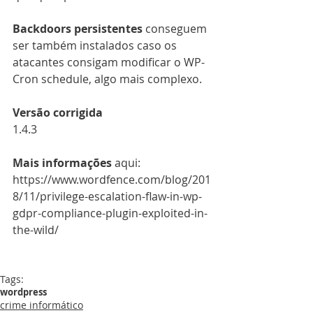
Backdoors persistentes
 conseguem 
ser também instalados caso os 
atacantes consigam modificar o WP-
Cron schedule, algo mais complexo.
Versão corrigida
1.4.3
Mais informações
 aqui: 
https://www.wordfence.com/blog/201
8/11/privilege-escalation-flaw-in-wp-
gdpr-compliance-plugin-exploited-in-
the-wild/
Tags:
wordpress
crime informático