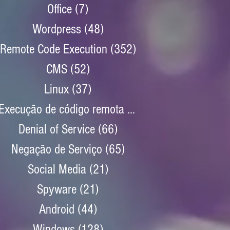
Office
(7)
7 posts
Wordpress
(48)
48 posts
Remote Code Execution
(352)
352 posts
CMS
(52)
52 posts
Linux
(37)
37 posts
Execução de código remota
(352)
352 posts
Denial of Service
(66)
66 posts
Negação de Serviço
(65)
65 posts
Social Media
(21)
21 posts
Spyware
(21)
21 posts
Android
(44)
44 posts
Windows
(128)
128 posts