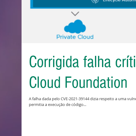
Corrigida falha cr
Cloud Foundation
A falha dada pelo CVE-2021-39144 dizia respeito a uma vuln
permitia a execução de código...