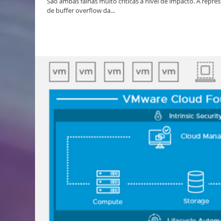
São ambas falhas muito críticas a nível de impacto. A repr
de buffer overflow da...