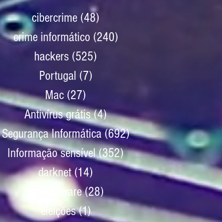
cibercrime
(48)
48 posts
crime informático
(240)
240 posts
hackers
(525)
525 posts
Portugal
(7)
7 posts
Mac
(27)
27 posts
Antivírus grátis
(4)
4 posts
Segurança Informática
(692)
692 posts
Informação sensível
(352)
352 posts
darknet
(14)
14 posts
ransomware
(28)
28 posts
eleições
(1)
1 post