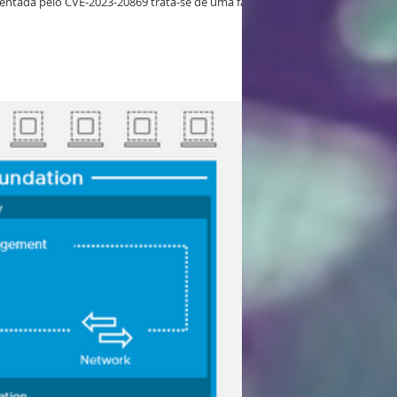
esentada pelo CVE-2023-20869 trata-se de uma falha