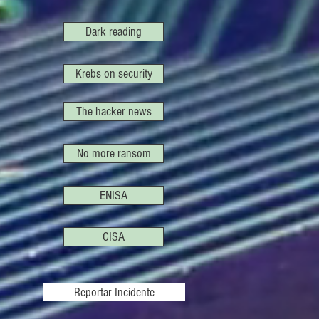
Dark reading
Krebs on security
The hacker news
No more ransom
ENISA
CISA
Reportar Incidente