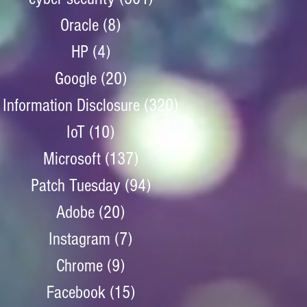
Oracle
(8)
8 posts
HP
(4)
4 posts
Google
(20)
20 posts
Information Disclosure
(320)
320 posts
IoT
(10)
10 posts
Microsoft
(137)
137 posts
Patch Tuesday
(94)
94 posts
Adobe
(20)
20 posts
Instagram
(7)
7 posts
Chrome
(9)
9 posts
Facebook
(15)
15 posts