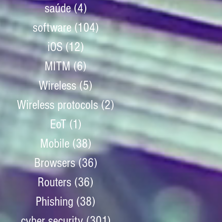
saúde
(4)
4 posts
software
(104)
104 posts
iOS
(12)
12 posts
MITM
(6)
6 posts
Wireless
(5)
5 posts
Wireless protocols
(2)
2 posts
EoT
(1)
1 post
Mobile
(38)
38 posts
Browsers
(36)
36 posts
Routers
(36)
36 posts
Phishing
(38)
38 posts
cyber security
(301)
301 posts