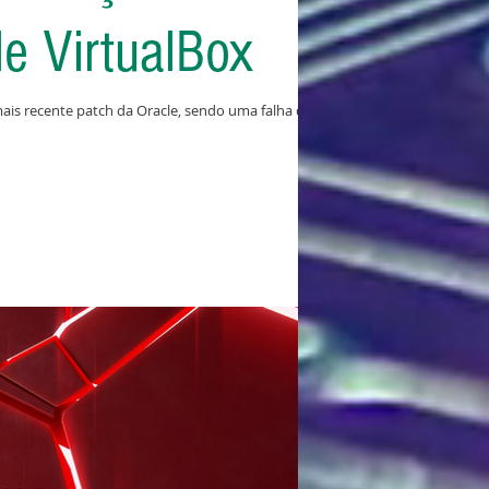
le VirtualBox
mais recente patch da Oracle, sendo uma falha de