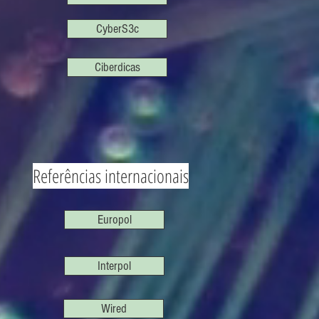
CyberS3c
Ciberdicas
Referências internacionais
Europol
Interpol
Wired