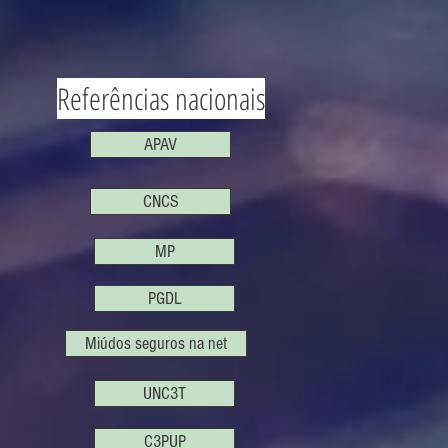
Referências nacionais
APAV
CNCS
MP
PGDL
Miúdos seguros na net
UNC3T
C3PUP